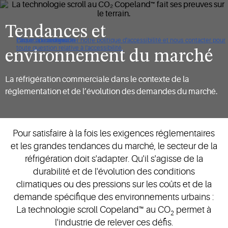
Tendances et
Cliquez pour consulter notre politique d'accessibilité et nous contacter pour
Passer à la navigation
Passer au contenu
Passer à la recherche
toute question relative à l'accessibilité.
environnement du marché
La réfrigération commerciale dans le contexte de la
réglementation et de l’évolution des demandes du marché.
Pour satisfaire à la fois les exigences réglementaires
et les grandes tendances du marché, le secteur de la
réfrigération doit s'adapter. Qu'il s'agisse de la
durabilité et de l'évolution des conditions
climatiques ou des pressions sur les coûts et de la
demande spécifique des environnements urbains :
La technologie scroll Copeland™ au CO
permet à
2
l'industrie de relever ces défis.