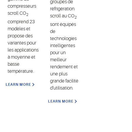
groupes de
compresseurs
réfrigération
scroll CO
2
scroll au CO
2
comprend 23
sont équipés
modèles et
de
propose des
technologies
variantes pour
intelligentes
les applications
pour un
à moyenne et
meilleur
basse
rendement et
température.
une plus
grande facilité
LEARN MORE
d'utilisation.
LEARN MORE