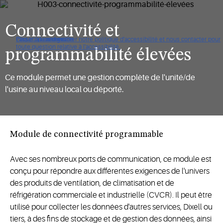
Connectivité et
Cliquez pour consulter notre politique d'accessibilité et nous contacter pour
Passer à la navigation
Passer au contenu
Passer à la recherche
toute question relative à l'accessibilité.
programmabilité élevées
Ce module permet une gestion complète de l'unité/de
l'usine au niveau local ou déporté.
Module de connectivité programmable
Avec ses nombreux ports de communication, ce module est
conçu pour répondre aux différentes exigences de l'univers
des produits de ventilation, de climatisation et de
réfrigération commerciale et industrielle (CVCR). Il peut être
utilisé pour collecter les données d'autres services, Dixell ou
tiers, à des fins de stockage et de gestion des données, ainsi