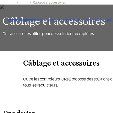
Marques
Dixell
Câblage et accessoires
Câblage et accessoires
Cliquez pour consulter notre politique d'accessibilité et nous contacter pour to
Passer à la navigation
Passer au contenu
Passer à la recherche
Des accessoires utiles pour des solutions complètes.
Câblage et accessoires
Outre les contrôleurs, Dixell propose des solutions gl
tous les régulateurs.