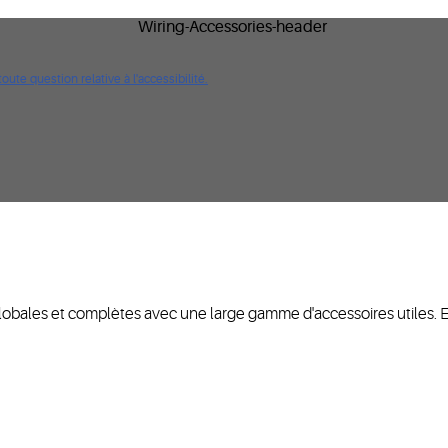
ute question relative à l'accessibilité.
obales et complètes avec une large gamme d'accessoires utiles. Elles 