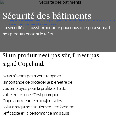
Sécurité des bâtiments
Cliquez pour consulter notre politique d'accessibilité et contactez-nous pour
Passer à la navigation
Passer au contenu
Passer à la recherche
toute question liée à l'accessibilité.
La sécurité est aussi importante pour nous que pour vous et
nos produits en sont le reflet.
Si un produit n'est pas sûr, il n'est pas
signé Copeland.
Nous n'avons pas à vous rappeler
l'importance de protéger le bien-être de
vos employés pour la profitabilité de
votre entreprise. C'est pourquoi
Copeland recherche toujours des
solutions qui non seulement renforceront
l'efficacité et la performance mais aussi