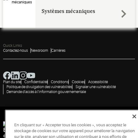
Systèmes mécaniques
Quick Links
Contactez-nous
Newsroom
Carrières
Plan du site
Confidentialité
Conditions
Cookies
Accessibilité
Politique de divulgation des vulnérabilités
Signaler une vulnérabilité
Demande d'accès à l'information gouvernementale
En cliquant sur « Accepter tous les cookies », vous acceptez le
Engineered for Sustainability
stockage de cookies sur votre appareil pour améliorer la navigation
© 2026 Copeland LP. Tous droits réservés.
sur le site, analyser son utilisation et contribuer à nos efforts de