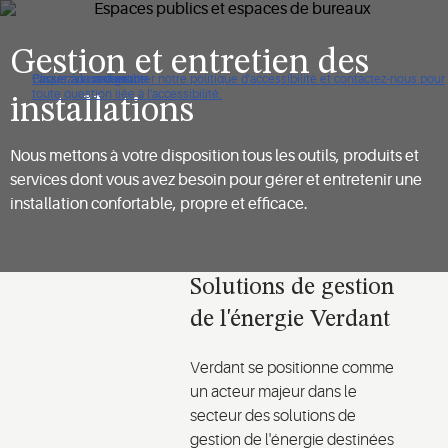
Gestion et entretien des
Cliquez pour consulter notre politique d'accessibilité et contactez-nous pour
Passer à la navigation
Passer au contenu
Passer à la recherche
toute question liée à l'accessibilité.
installations
Nous mettons à votre disposition tous les outils, produits et
services dont vous avez besoin pour gérer et entretenir une
installation confortable, propre et efficace.
Solutions de gestion
de l'énergie Verdant
Verdant se positionne comme
un acteur majeur dans le
secteur des solutions de
gestion de l'énergie destinées