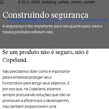
Construindo segurança
Clique para ver nossa Política de Acessibilidade e entre em contato conosco
Pular para navegação
Pular para o conteúdo
Pular para pesquisa
se tiver algum problema relacionado
A segurança é tão importante para nós quanto para você e
nossos produtos refletem isso.
Se um produto não é seguro, não é
Copeland.
Não precisamos dizer como é importante
para a empresa proteger seus
funcionários para atingir seus objetivos. É
por isso que, na Copeland, estamos
sempre procurando soluções que não só
promovam a eficiência e o desempenho,
mas também proporcionem uma