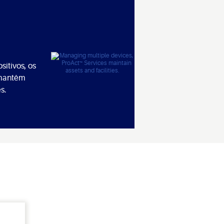
sitivos, os
 mantêm
s.