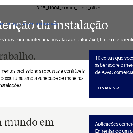
enção da instalação
 se tiver algum problema relacionado
sários para manter uma instalação confortável, limpa e eficient
rabalho.
10 coisas que voc
saber sobre o mer
entas profissionais robustas e confiáveis
de AVAC comercia
possui uma ampla variedade de maneiras
instalações.
LEIA MAIS
m mundo em
Aplicações comerc
Enfrentando um p