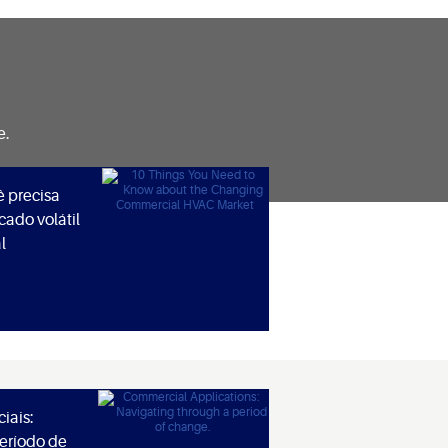
e.
ê precisa
cado volátil
l
iais:
eríodo de