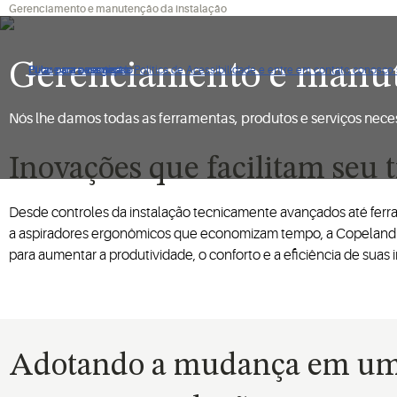
Gerenciamento e manutenção da instalação
Gerenciamento e manut
Clique para ver nossa Política de Acessibilidade e entre em contato conosco
Pular para navegação
Pular para o conteúdo
Pular para pesquisa
Nós lhe damos todas as ferramentas, produtos e serviços neces
Inovações que facilitam seu t
Desde controles da instalação tecnicamente avançados até ferram
a aspiradores ergonômicos que economizam tempo, a Copeland 
para aumentar a produtividade, o conforto e a eficiência de suas 
Adotando a mudança em u