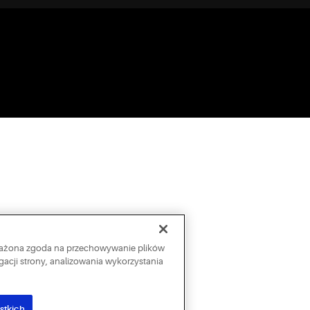
wyrażona zgoda na przechowywanie plików
acji strony, analizowania wykorzystania
stkich