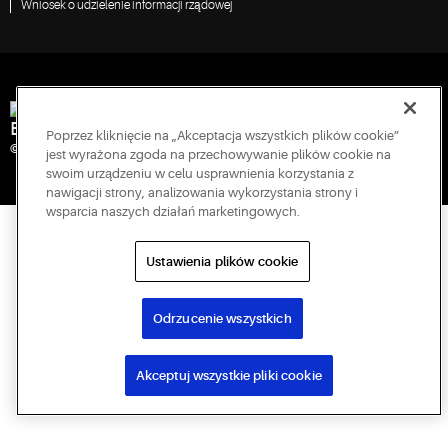
Wniosek o udzielenie informacji rządowej
Engineered for Sustainability
Poprzez kliknięcie na „Akceptacja wszystkich plików cookie”
© 2026 Copeland LP. Wszelkie prawa zastrzeżone.
jest wyrażona zgoda na przechowywanie plików cookie na
swoim urządzeniu w celu usprawnienia korzystania z
nawigacji strony, analizowania wykorzystania strony i
wsparcia naszych działań marketingowych.
Ustawienia plików cookie
Odrzucenie wszystkich
Akceptuj wszystkie pliki cookie