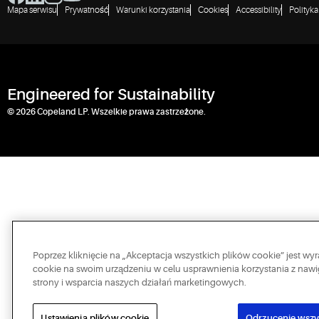
Mapa serwisu
Prywatność
Warunki korzystania
Cookies
Accessibility
Polityk
Engineered for Sustainability
© 2026 Copeland LP. Wszelkie prawa zastrzeżone.
Poprzez kliknięcie na „Akceptacja wszystkich plików cookie” jest 
cookie na swoim urządzeniu w celu usprawnienia korzystania z nawig
strony i wsparcia naszych działań marketingowych.
Ustawienia plików cookie
Odrzucenie wszy