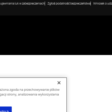
a ujawniania luk w zabezpieczeniach
Zgłoś podatność bezpieczeństwa
Wniosek o udzi
wyrażona zgoda na przechowywanie plików
acji strony, analizowania wykorzystania
stkich