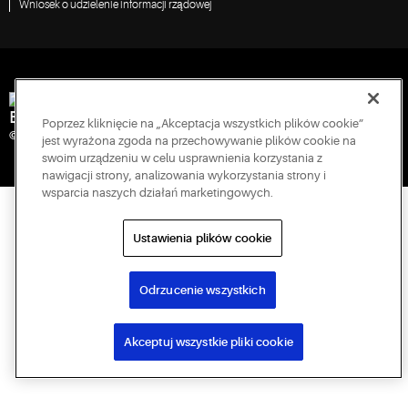
Wniosek o udzielenie informacji rządowej
Engineered for Sustainability
Poprzez kliknięcie na „Akceptacja wszystkich plików cookie”
© 2026 Copeland LP. Wszelkie prawa zastrzeżone.
jest wyrażona zgoda na przechowywanie plików cookie na
swoim urządzeniu w celu usprawnienia korzystania z
nawigacji strony, analizowania wykorzystania strony i
wsparcia naszych działań marketingowych.
Ustawienia plików cookie
Odrzucenie wszystkich
Akceptuj wszystkie pliki cookie