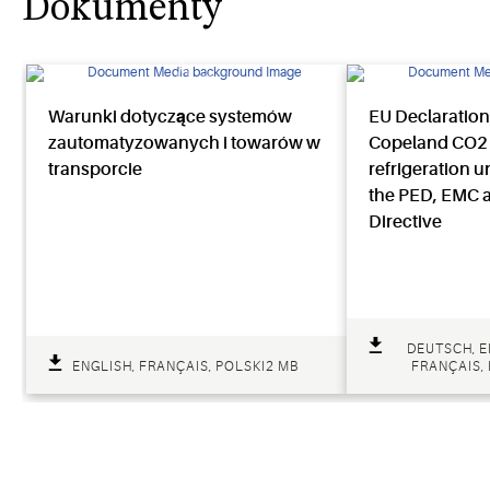
Dokumenty
Warunki dotyczące systemów
EU Declaration
zautomatyzowanych i towarów w
Copeland CO2
transporcie
refrigeration u
the PED, EMC 
Directive
DEUTSCH, E
ENGLISH, FRANÇAIS, POLSKI
2 MB
FRANÇAIS, 