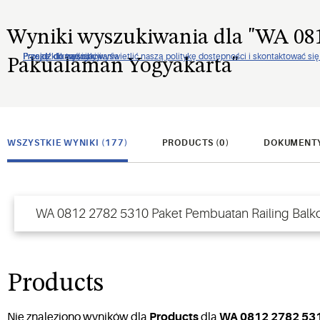
Wyniki wyszukiwania dla
"
WA 081
Proszę kliknąć, aby wyświetlić naszą politykę dostępności i skontaktować s
Przejdź do nawigacji
Przejdź do treści
Przejdź do wyszukiwania
Pakualaman Yogyakarta
"
WSZYSTKIE WYNIKI (177)
PRODUCTS (0)
DOKUMENTY
Products
Nie znaleziono wyników dla
Products
dla
WA 0812 2782 531