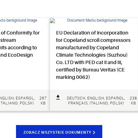
 of Conformity for
EU Declaration of Incorporation
 stream
for Copeland scroll compressors
nits according to
manufactured by Copeland
and EcoDesign
Climate Technologies (Suzhou)
Co. LTD with PED cat II and III,
certified by Bureau Veritas (CE
marking 0062)
NGLISH, ESPAÑOL,
267
DEUTSCH, ENGLISH, ESPAÑOL,
238
ITALIANO, POLSKI
KB
FRANÇAIS, ITALIANO, POLSKI
KB
ZOBACZ WSZYSTKIE DOKUMENTY