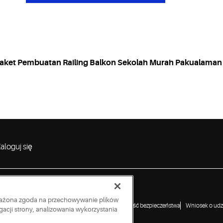
ket Pembuatan Railing Balkon Sekolah Murah Pakualaman
aloguj się
wyrażona zgoda na przechowywanie plików
a ujawniania luk w zabezpieczeniach
Zgłoś podatność bezpieczeństwa
Wniosek o udzi
acji strony, analizowania wykorzystania