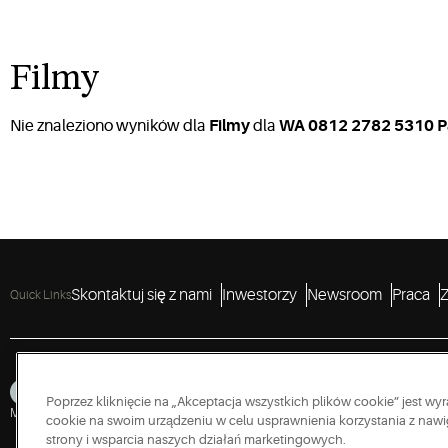
Filmy
Nie znaleziono wyników dla
Filmy
dla
WA 0812 2782 5310 Pa
Skontaktuj się z nami
Inwestorzy
Newsroom
Praca
Z
Quick Links
Poprzez kliknięcie na „Akceptacja wszystkich plików cookie” jest 
Mapa serwisu
Prywatność
Warunki korzystania
Cookies
Accessibility
Polityk
cookie na swoim urządzeniu w celu usprawnienia korzystania z nawig
strony i wsparcia naszych działań marketingowych.