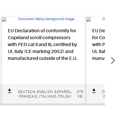
EU Declaration of conformity for
EU Declaration o
Copeland scroll compressors
for Copeland scr
with PED cat II and III, certified by
with PED cat II and
UL Italy (CE marking 2052) and
UL Italy (CE mar
manufactured outside of the E.U.
manufactured out
DEUTSCH, ENGLISH, ESPAÑOL,
375
DEUTSCH, ENG
FRANÇAIS, ITALIANO, POLSKI
KB
FRANÇAIS, IT