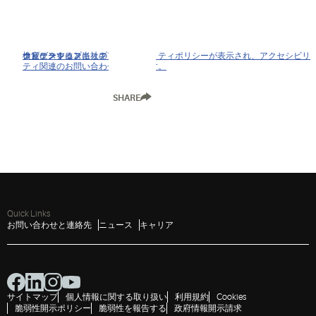
クリックすると当社のアクセシビリティポリシーが表示され、アクセシビリ
ナビゲーションにスキップ
コンテンツにスキップ
検索にスキップ
ティ関連のお問い合わせができます。
SHARE
Quick Links
お問い合わせと連絡先
ニュース
キャリア
サイトマップ
個人情報に関する取り扱い
利用規約
Cookies
脆弱性開示ポリシー
脆弱性を報告する
政府情報開示請求