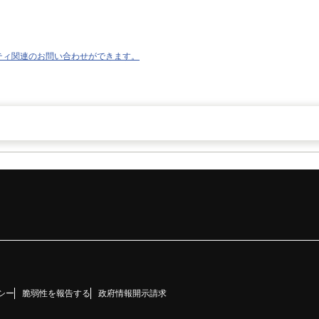
ティ関連のお問い合わせができます。
シー
脆弱性を報告する
政府情報開示請求