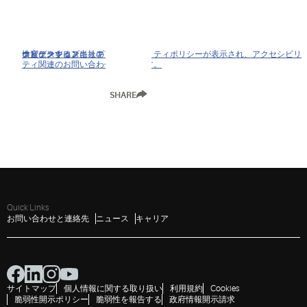
クリックすると当社のアクセシビリティポリシーが表示され、アクセシビリ
ナビゲーションにスキップ
コンテンツにスキップ
検索にスキップ
ティ関連のお問い合わせができます。
SHARE
Quick Links
お問い合わせと連絡先
ニュース
キャリア
サイトマップ
個人情報に関する取り扱い
利用規約
Cookies
脆弱性開示ポリシー
脆弱性を報告する
政府情報開示請求