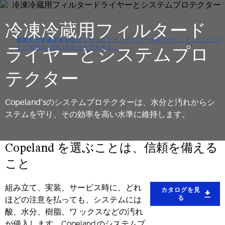
冷凍冷蔵用フィルタード
クリックすると当社のアクセシビリティポリシーが表示され、アクセシビリ
ナビゲーションにスキップ
コンテンツにスキップ
検索にスキップ
ティ関連のお問い合わせができます。
ライヤーとシステムプロ
テクター
Copeland’sのシステムプロテクターは、水分と汚れからシ
ステムを守り、その効率を高い水準に維持します。
Copeland を選ぶことは、信頼を備える
こと
組み立て、実装、サービス時に、どれ
カタログを見
る
ほどの注意を払っても、システムには
酸、水分、樹脂、ワ ックスなどの汚れ
が侵入します。Copeland のシステムプ