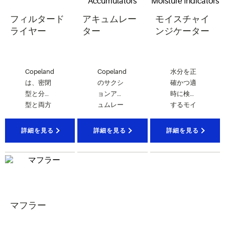
フィルタード
アキュムレー
モイスチャイ
ライヤー
ター
ンジケーター
Copeland
Copeland
水分を正
は、密閉
のサクシ
確かつ適
型と分解
ョンアキ
時に検出
型と両方
ュムレー
するモイ
のフィル
ターがコ
スチャイ
タードラ
ンプレッ
ンジケー
詳細を見る
詳細を見る
詳細を見る
イヤーを
サーを液
ターは、
取りそろ
状スラグ
密閉型と
え、これ
から守り
分解型が
らは、水
ます。
ありま
分を吸 収
す。
するだけ
マフラー
でなく酸
も取り除