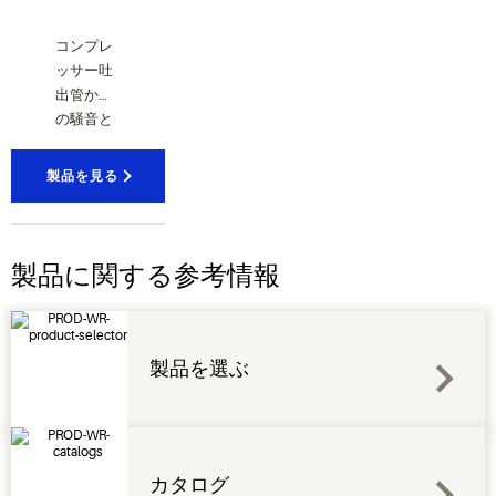
く優れた
製品です
コンプレ
ッサー吐
出管から
の騒音と
振動を軽
減するた
製品を見る
めに設計
された、
小型の脈
動対策用
製品に関する参考情報
マ フラー
です。
製品を選ぶ
カタログ