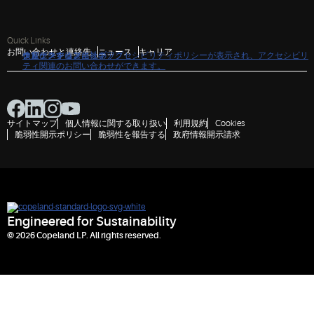
Quick Links
お問い合わせと連絡先
ニュース
キャリア
クリックすると当社のアクセシビリティポリシーが表示され、アクセシビリ
ナビゲーションにスキップ
コンテンツにスキップ
検索にスキップ
ティ関連のお問い合わせができます。
サイトマップ
個人情報に関する取り扱い
利用規約
Cookies
脆弱性開示ポリシー
脆弱性を報告する
政府情報開示請求
Engineered for Sustainability
© 2026 Copeland LP. All rights reserved.