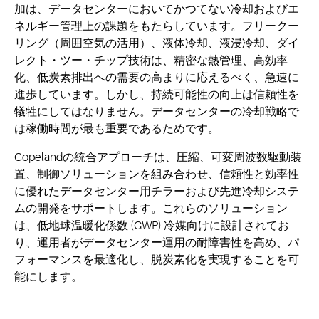
加は、データセンターにおいてかつてない冷却およびエ
ネルギー管理上の課題をもたらしています。フリークー
リング（周囲空気の活用）、液体冷却、液浸冷却、ダイ
レクト・ツー・チップ技術は、精密な熱管理、高効率
化、低炭素排出への需要の高まりに応えるべく、急速に
進歩しています。しかし、持続可能性の向上は信頼性を
犠牲にしてはなりません。データセンターの冷却戦略で
は稼働時間が最も重要であるためです。
Copelandの統合アプローチは、圧縮、可変周波数駆動装
置、制御ソリューションを組み合わせ、信頼性と効率性
に優れたデータセンター用チラーおよび先進冷却システ
ムの開発をサポートします。これらのソリューション
は、低地球温暖化係数 (GWP) 冷媒向けに設計されてお
り、運用者がデータセンター運用の耐障害性を高め、パ
フォーマンスを最適化し、脱炭素化を実現することを可
能にします。