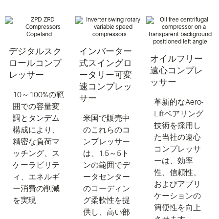
デジタルスク
インバーター
オイルフリー
ロールコンプ
式スイングロ
遠心コンプレ
レッサー
ータリー可変
ッサー
速コンプレッ
10～100%の範
サー
革新的なAero-
囲での容量変
Liftベアリング
調とタンデム
米国で販売中
技術を採用し
構成により、
のこれらのコ
た当社の遠心
精密な負荷マ
ンプレッサー
コンプレッサ
ッチング、ス
は、1.5～5ト
ーは、効率
ケーラビリテ
ンの範囲でデ
性、信頼性、
ィ、エネルギ
ータセンター
およびアプリ
ー消費の削減
のコーディン
ケーションの
を実現
グ柔軟性を提
簡便性を向上
供し、高い部