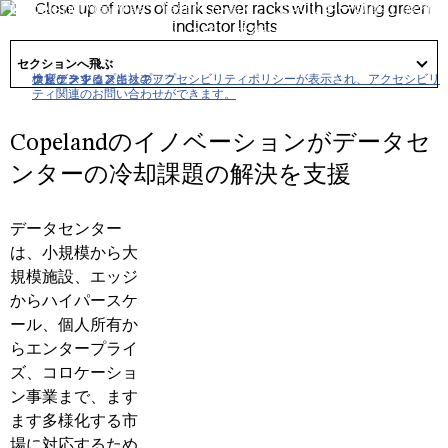
Copelandの高性能で信頼性が高く、エネルギー効率に優れ
たデータセンター冷却システム技術は、電力と熱を大量に
got
消費するAIコンピューティングワークロードの増大する需
to
セクションへ飛ぶ
section
要に対応するように設計されています。
クリックすると当社のアクセシビリティポリシーが表示され、アクセシビリ
ナビゲーションにスキップ
コンテンツにスキップ
検索にスキップ
ティ関連のお問い合わせができます。
Copelandのイノベーションがデータセ
ンターの冷却課題の解決を支援
データセンター
は、小規模から大
規模施設、エッジ
からハイパースケ
ール、個人所有か
らエンタープライ
ズ、コロケーショ
ン事業まで、ます
ます多様化する市
場に対応するため