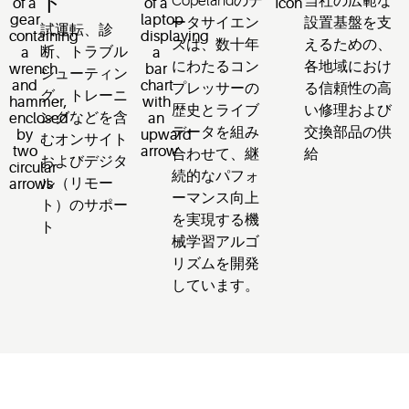
Copelandのデ
当社の広範な
ト
ータサイエン
設置基盤を支
試運転、診
スは、数十年
えるための、
断、トラブル
にわたるコン
各地域におけ
シューティン
プレッサーの
る信頼性の高
グ、トレーニ
歴史とライブ
い修理および
ングなどを含
データを組み
交換部品の供
むオンサイト
合わせて、継
給
およびデジタ
続的なパフォ
ル（リモー
ーマンス向上
ト）のサポー
を実現する機
ト
械学習アルゴ
リズムを開発
しています。