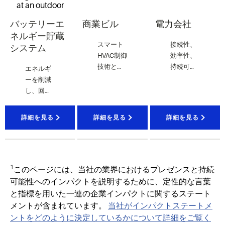
バッテリーエ
商業ビル
電力会社
ネルギー貯蔵
スマート
接続性、
システム
HVAC制御
効率性、
技術と圧
持続可能
エネルギ
縮技術
性をサポ
ーを削減
は、小売
ートする
し、回復
スペー
電力会社
力を高め
ス、公共
向けのエ
る革新的
詳細を見る
詳細を見る
詳細を見る
施設、オ
ネルギー
な熱管理
フィスス
管理ソリ
ソリュー
ペースな
ューショ
ション
ど、さま
ン
ざまな環
1
このページには、当社の業界におけるプレゼンスと持続
境で快適
可能性へのインパクトを説明するために、定性的な言葉
さを生み
と指標を用いた一連の企業インパクトに関するステート
出します
メントが含まれています。
当社がインパクトステートメ
ントをどのように決定しているかについて詳細をご覧く