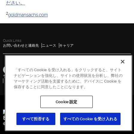
ださい。
2
goldmansachs.com
Quick Links
お問い合わせと連絡先
ニュース
キャリア
「すべての Cookie を受け入れる」をクリックすると、サイト
ナビゲーションを強化し、サイトの使用状況を分析し、弊社の
サイトマップ
個人情報に関する取り扱い
利用規約
Cookies
脆弱性開示ポリシー
脆弱性を報告する
政府情報開示請求
マーケティング活動を支援するために、デバイスに Cookie を
保存することに同意したことになります。
Cookie 設定
Engineered for Sustainability
すべて拒否する
すべての Cookie を受け入れる
© 2026 Copeland LP. All rights reserved.