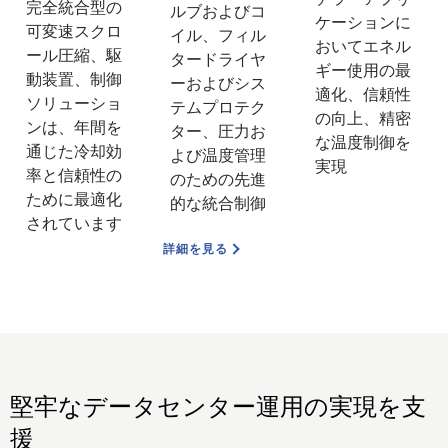
完全統合型の
ルブおよびコ
ケーションに
可変速スクロ
イル、フィル
おいてエネル
ール圧縮、駆
タードライヤ
ギー使用の最
動装置、制御
ーおよびシス
適化、信頼性
ソリューショ
テムプロテク
の向上、精密
ンは、年間を
ター、圧力お
な温度制御を
通じた冷却効
よび温度管理
実現
率と信頼性の
のための先進
ために最適化
的な統合制御
されています
詳細を見る
堅牢なデータセンター運用の実現を支
援