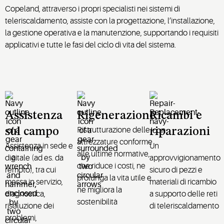
Copeland, attraverso i propri specialisti nei sistemi di
teleriscaldamento, assiste con la progettazione, l’installazione,
la gestione operativa e la manutenzione, supportando i requisiti
applicativi e tutte le fasi del ciclo di vita del sistema.
Assistenza
Rigenerazione
Ricambi e
Ristrutturazione delle
sul campo
riparazioni
attrezzature conforme
Assistenza in sede e
Un
alle ultime normative,
digitale (ad es. da
approvvigionamento
che riduce i costi, ne
remoto), tra cui
sicuro di pezzi e
prolunga la vita utile e
messa in servizio,
materiali di ricambio
ne migliora la
diagnostica,
a supporto delle reti
sostenibilità
risoluzione dei
di teleriscaldamento
problemi,