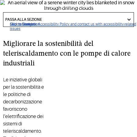
commerciali affidabili ed efficienti e sistemi a pompa di
calore che favoriscono la decarbonizzazione dei sistemi di
got
to
PASSA ALLA SEZIONE
teleriscaldamento e delle reti energetiche a combustibili
section
Click to view our Accessibility Policy and contact us with accessibility-related
Skip to Navigation
Skip to Content
Skip to Search
fossili in tutto il mondo.
issues
Migliorare la sostenibilità del
teleriscaldamento con le pompe di calore
industriali
Le iniziative globali
per la sostenibilità e
le politiche di
decarbonizzazione
favoriscono
l’elettrificazione dei
sistemi di
teleriscaldamento.