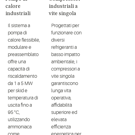
calore
industriali a
industriali
vite singola
Il sistema a
Progettati per
pompa di
funzionare con
calore flessibile,
diversi
modulare e
refrigeranti a
preassemblato
basso impatto
offre una
ambientale, i
capacità di
compressori a
riscaldamento
vite singola
da 1 a 5 MW
garantiscono
per skid e
lunga vita
temperatura di
operativa,
uscita fino a
affidabilità
95 °C,
superiore ed
utilizzando
elevata
ammoniaca
efficienza
come
energetica per