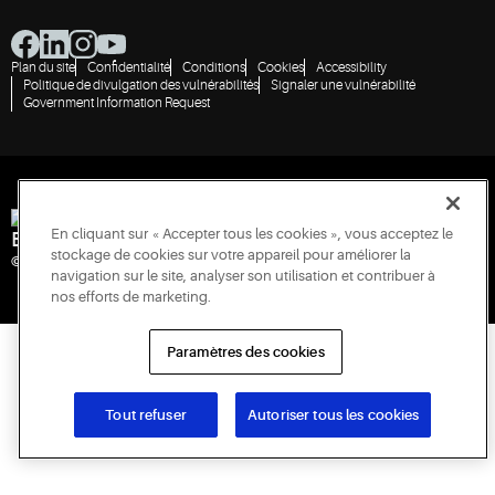
Plan du site
Confidentialité
Conditions
Cookies
Accessibility
Politique de divulgation des vulnérabilités
Signaler une vulnérabilité
Government Information Request
En cliquant sur « Accepter tous les cookies », vous acceptez le
Engineered for Sustainability
stockage de cookies sur votre appareil pour améliorer la
© 2026 Copeland LP. Tous droits réservés.
navigation sur le site, analyser son utilisation et contribuer à
nos efforts de marketing.
Paramètres des cookies
Tout refuser
Autoriser tous les cookies