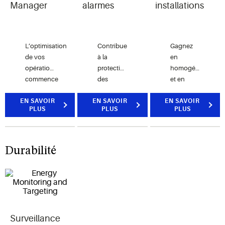
Manager
alarmes
installations
L’optimisation
Contribue
Gagnez
de vos
à la
en
opérations
protection
homogénéité
commence
des
et en
avec Site
consommateurs
efficacité
EN SAVOIR
Manager,
EN SAVOIR
et des
EN SAVOIR
grâce au
PLUS
PLUS
PLUS
le logiciel
produits
réglage et
de base
alimentaires
à la
de la suite
tout en
modification
ProAct
réduisant
du
Durabilité
Service.
considérablement
système
les pertes
et des
alimentaires.
tâches
opérationnelles
Surveillance