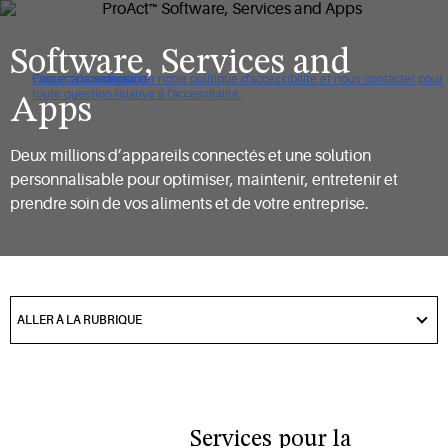
Software, Services and
Cliquez pour consulter notre politique d'accessibilité et nous contacter pour
Passer à la navigation
Passer au contenu
Passer à la recherche
toute question relative à l'accessibilité.
Apps
Deux millions d’appareils connectés et une solution
personnalisable pour optimiser, maintenir, entretenir et
prendre soin de vos aliments et de votre entreprise.
got
to
ALLER À LA RUBRIQUE
section
Services pour la