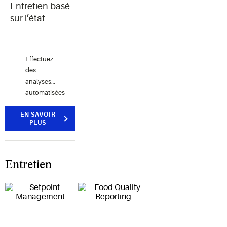
Entretien basé
sur l’état
Effectuez
des
analyses
automatisées
des
EN SAVOIR
équipements
PLUS
afin
d’assurer
un
fonctionnement
Entretien
optimal
tout en
minimisant
les coûts
d’entretien