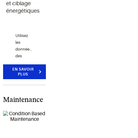
et ciblage
énergétiques
Utilisez
les
données
des
appareils
EN SAVOIR
de
PLUS
mesure
pour
modéliser
le
Maintenance
rendement
énergétique
à l’échelle
d’une
entreprise