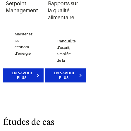
Setpoint
Rapports sur
Management
la qualité
alimentaire
Maintenez
les
Tranquillité
économies
d’esprit,
d’énergie
simplification
tout en
de la
découvrant
conformité
les
EN SAVOIR
EN SAVOIR
HACCP et
PLUS
PLUS
problèmes
élimination
opérationnels
des
masqués
enregistrements
manuels
de
température
fastidieux,
Études de cas
coûteux