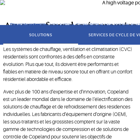
Copeland est réputé pour offrir confort, efficacité énergétique 
Au carrefour des économies d’
Cliquez pour consulter notre politique d'accessibilité et nous contacter pour to
Passer à la navigation
Passer au contenu
Passer à la recherche
got
to
SOLUTIONS
SERVICES DE CYCLE DE V
section
Les systèmes de chauffage, ventilation et climatisation (CVC)
résidentiels sont confrontés à des défis en constante
évolution. Plus que tout, ils doivent être performants et
fiables en matière de niveau sonore tout en offrant un confort
résidentiel abordable et efficace.
Avec plus de 100 ans d’expertise et d’innovation, Copeland
est un leader mondial dans le domaine de l’électrification des
solutions de chauffage et de refroidissement des résidences
individuelles. Les fabricants d’équipement d’origine (OEM),
les sous-traitants et les grossistes comptent sur la vaste
gamme de technologies de compression et de solutions de
contrôle de Copeland pour soutenir les objectifs de