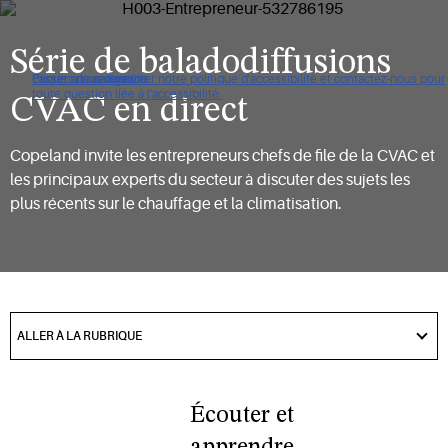
Série de baladodiffusions
Cliquez pour consulter notre politique d'accessibilité et contactez-nous pour
Passer à la navigation
Passer au contenu
Passer à la recherche
toute question liée à l'accessibilité.
CVAC en direct
Copeland invite les entrepreneurs chefs de file de la CVAC et
les principaux experts du secteur à discuter des sujets les
plus récents sur le chauffage et la climatisation.
got
to
ALLER À LA RUBRIQUE
section
Écouter et