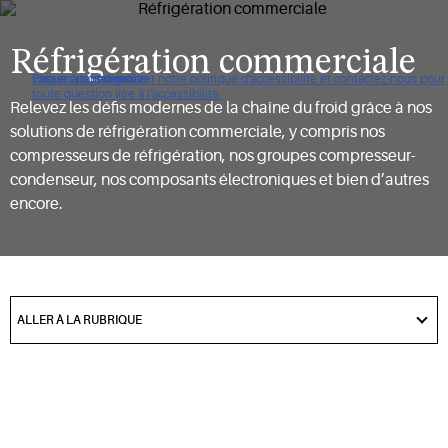
Réfrigération commerciale
Cliquez pour consulter notre politique d'accessibilité et contactez-nous pour
Passer à la navigation
Passer au contenu
Passer à la recherche
toute question liée à l'accessibilité.
Relevez les défis modernes de la chaîne du froid grâce à nos
solutions de réfrigération commerciale, y compris nos
compresseurs de réfrigération, nos groupes compresseur-
condenseur, nos composants électroniques et bien d’autres
encore.
got
to
ALLER À LA RUBRIQUE
section