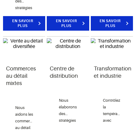
des
dépanneurs
améliorez
stratégies
les outils
l’expérience
de
nécessaires
des
EN SAVOIR
réfrigération
EN SAVOIR
EN SAVOIR
PLUS
PLUS
PLUS
pour
clients
commerciale
réduire
grâce aux
qui aident
les
renseignements
les
besoins
fournis
épiciers à
en
par des
respecter
ressources
commandes
les
humaines,
avancées
Commerces
Centre de
Transformation
normes et
maximiser
et par une
à
au détail
distribution
et industrie
la qualité
cuisine
atteindre
mixtes
des
connectée.
leurs
aliments
objectifs
et
Nous
Contrôlez
opérationnels.
améliorer
élaborons
la
Nous
le
des
température
aidons les
fonctionnement
stratégies
avec
commerces
du
d’entreposage
précision
au détail
commerce.
frigorifique
et
mixtes à