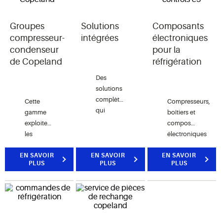
même de
d’évaporation.
des
garantir la
conditions
fiabilité
Groupes
Solutions
Composants
d’évaporation
de la
pouvant
compresseur-
intégrées
électroniques
chaîne du
atteindre
condenseur
pour la
froid.
-40 °F.
de Copeland
réfrigération
Des
solutions
complètes
Cette
Compresseurs,
qui
gamme
boîtiers et
intègrent
exploite
composants
l’équipement,
les
électroniques
les
dernières
conçus
logiciels
EN SAVOIR
nouveautés
EN SAVOIR
EN SAVOIR
pour
PLUS
PLUS
PLUS
et
en
améliorer
l’entretien
matière
les
pour
de
performances
diverses
compresseurs,
du
applications
de
système,
de la
composants
faire des