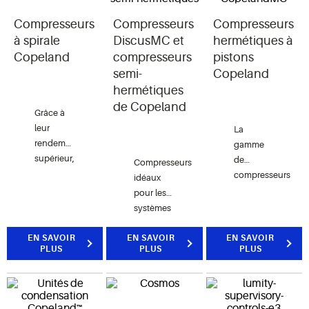
Compresseurs
Compresseurs
Compresseurs
à spirale
DiscusMC et
hermétiques à
Copeland
compresseurs
pistons
semi-
Copeland
hermétiques
de Copeland
Grâce à
leur
La
rendement
gamme
supérieur,
de
Compresseurs
leur
compresseurs
idéaux
fiabilité et
la plus
pour les
leur
rentable
systèmes
souplesse,
pour les
nécessitant
les
systèmes
EN SAVOIR
EN SAVOIR
une plage
EN SAVOIR
compresseurs
PLUS
PLUS
PLUS
nécessitant
complète
à spirale
une large
de
Copeland
plage de
températures,
sont à
capacité
y compris