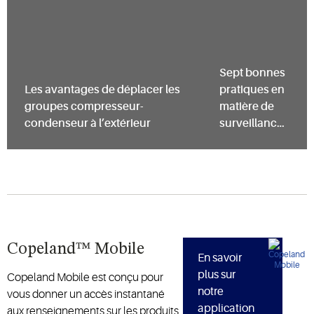
Sept bonnes
Les avantages de déplacer les
pratiques en
groupes compresseur-
matière de
condenseur à l’extérieur
surveillance
du système
de transport
pour garantir
la salubrité
alimentaire
Copeland™ Mobile
En savoir
plus sur
Copeland Mobile est conçu pour
notre
vous donner un accès instantané
application
aux renseignements sur les produits