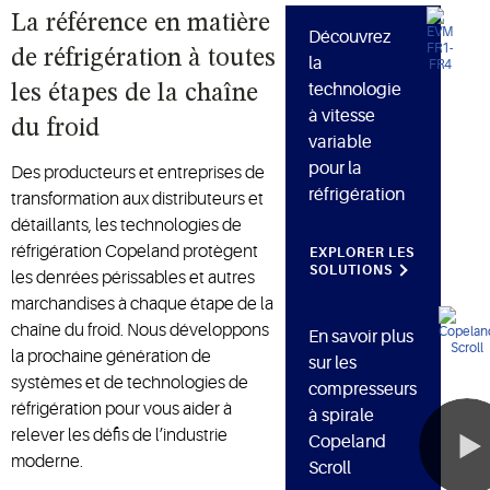
La référence en matière
Découvrez
de réfrigération à toutes
la
technologie
les étapes de la chaîne
à vitesse
du froid
variable
pour la
Des producteurs et entreprises de
réfrigération
transformation aux distributeurs et
détaillants, les technologies de
réfrigération Copeland protègent
EXPLORER LES
SOLUTIONS
les denrées périssables et autres
marchandises à chaque étape de la
chaîne du froid. Nous développons
En savoir plus
la prochaine génération de
sur les
systèmes et de technologies de
compresseurs
réfrigération pour vous aider à
à spirale
relever les défis de l’industrie
Copeland
moderne.
Scroll