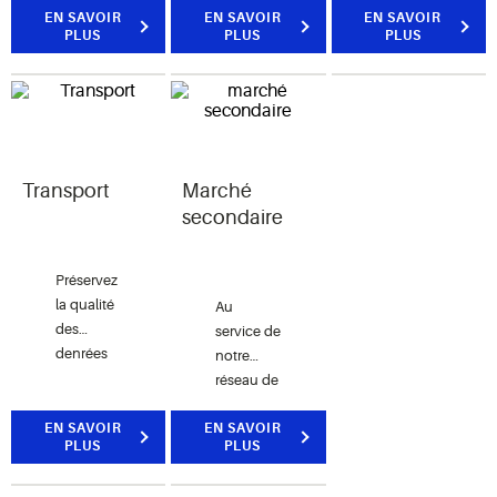
qui aident
respectez
EN SAVOIR
minimiser
EN SAVOIR
EN SAVOIR
PLUS
PLUS
PLUS
les
les
leurs
centres
normes
coûts
de
de la
d’exploitation
distribution
transformation
et à
à
grâce à
répondre
préserver
des
aux
efficacement
solutions
Transport
Marché
attentes
la qualité
fiables et
des
secondaire
des
efficaces
clients en
denrées
pour la
gérant les
Préservez
périssables.
réfrigération
systèmes
la qualité
Au
industrielle.
clés de
des
service de
leurs
denrées
notre
installations.
périssables
réseau de
tout au
grossistes
long de la
EN SAVOIR
EN SAVOIR
et de
PLUS
PLUS
chaîne du
distributeurs
froid
qui