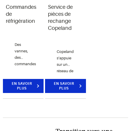
chaîne du
Commandes
Service de
et
économies
froid.
d’équipements
d’énergie
de
pièces de
électroniques
et réduire
réfrigération
rechange
pour offrir
les coûts
Copeland
le plus
de
grand
maintenance.
Des
choix de
vannes,
groupes
Copeland
des
compresseur-
s’appuie
commandes
condenseur
sur un
et des
sur le
réseau de
dispositifs
marché.
grossistes
de
EN SAVOIR
EN SAVOIR
en
PLUS
PLUS
protection
réfrigération
qui vous
Copeland
aident à
agréés
protéger
pour les
les
pièces de
aliments
rechange.
tout en