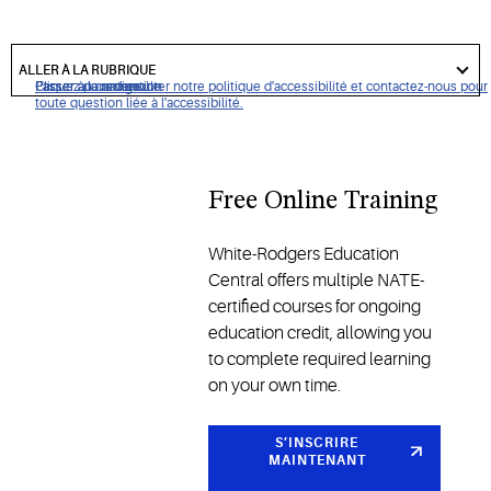
got
to
ALLER À LA RUBRIQUE
section
Cliquez pour consulter notre politique d'accessibilité et contactez-nous pour
Passer à la navigation
Passer au contenu
Passer à la recherche
toute question liée à l'accessibilité.
Free Online Training
White-Rodgers Education
Central offers multiple NATE-
certified courses for ongoing
education credit, allowing you
to complete required learning
on your own time.
S’INSCRIRE
MAINTENANT