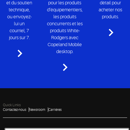
et du soutien
pour les produits
détail pour
technique,
d’équipementiers,
acheter nos
ou envoyez-
les produits
produits.
lui un
concurrents et les
courriel, 7
produits White-
jours sur 7.
Rodgers avec
Copeland Mobile
desktop.
Quick Links
Contactez-nous
Newsroom
Carrières