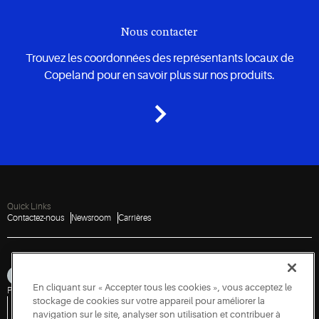
Nous contacter
Trouvez les coordonnées des représentants locaux de
Copeland pour en savoir plus sur nos produits.
Quick Links
Contactez-nous
Newsroom
Carrières
En cliquant sur « Accepter tous les cookies », vous acceptez le
Plan du site
Confidentialité
Conditions
Cookies
Accessibilité
stockage de cookies sur votre appareil pour améliorer la
Politique de divulgation des vulnérabilités
Signaler une vulnérabilité
Demande d'accès à l'information gouvernementale
navigation sur le site, analyser son utilisation et contribuer à