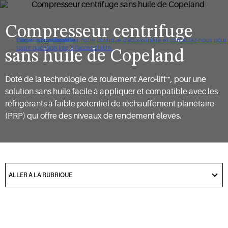
Compresseur centrifuge
Cliquez pour consulter notre politique d'accessibilité et contactez-nous pour
Passer à la navigation
Passer au contenu
Passer à la recherche
toute question liée à l'accessibilité.
sans huile de Copeland
Doté de la technologie de roulement Aero-lift™, pour une
solution sans huile facile à appliquer et compatible avec les
réfrigérants à faible potentiel de réchauffement planétaire
(PRP) qui offre des niveaux de rendement élevés.
got
to
ALLER À LA RUBRIQUE
section