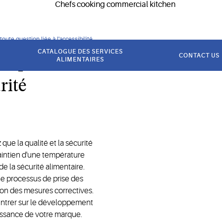
oute question liée à l'accessibilité.
CATALOGUE DES SERVICES
CONTACT US
re pour
ALIMENTAIRES
rité
 que la qualité et la sécurité
aintien d'une température
 la sécurité alimentaire.
le processus de prise des
on des mesures correctives.
centrer sur le développement
roissance de votre marque.