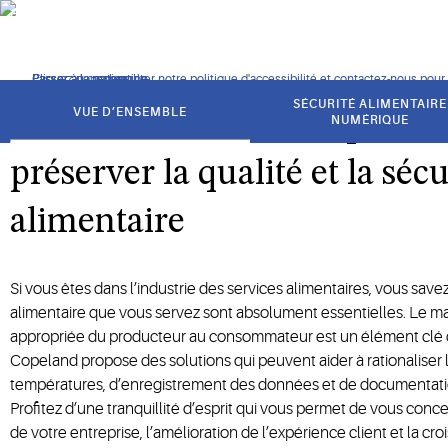
alimentaires.
Cliquez pour consulter notre politique d'accessibilité et contactez-nous pour t
Passer à la navigation
Passer au contenu
Passer à la recherche
got
to
SÉCURITÉ ALIMENTAIRE
VUE D’ENSEMBLE
Surveillance de la températu
section
NUMÉRIQUE
préserver la qualité et la sécu
alimentaire
Si vous êtes dans l’industrie des services alimentaires, vous savez
alimentaire que vous servez sont absolument essentielles. Le m
appropriée du producteur au consommateur est un élément clé de
Copeland propose des solutions qui peuvent aider à rationaliser 
températures, d’enregistrement des données et de documentati
Profitez d’une tranquillité d’esprit qui vous permet de vous con
de votre entreprise, l’amélioration de l’expérience client et la c