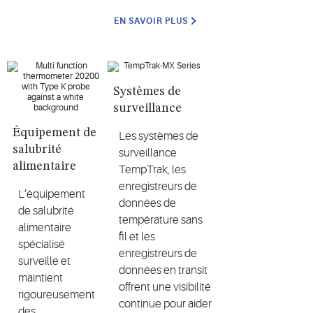
EN SAVOIR PLUS
Systèmes de
surveillance
Équipement de
Les systèmes de
salubrité
surveillance
alimentaire
TempTrak, les
enregistreurs de
L’équipement
données de
de salubrité
température sans
alimentaire
fil et les
spécialisé
enregistreurs de
surveille et
données en transit
maintient
offrent une visibilité
rigoureusement
continue pour aider
des