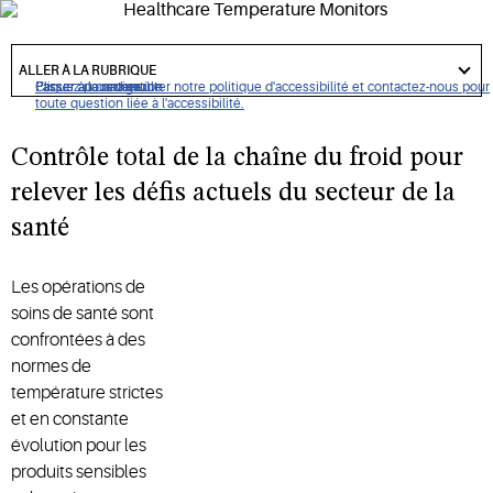
Copeland offre des solutions novatrices pour la chaîne du
got
froid qui assurent la sécurité des patients, la qualité des
to
ALLER À LA RUBRIQUE
section
produits, une gestion précise de la température et une
Cliquez pour consulter notre politique d'accessibilité et contactez-nous pour
Passer à la navigation
Passer au contenu
Passer à la recherche
toute question liée à l'accessibilité.
surveillance environnementale.
Contrôle total de la chaîne du froid pour
relever les défis actuels du secteur de la
santé
Les opérations de
soins de santé sont
confrontées à des
normes de
température strictes
et en constante
évolution pour les
produits sensibles