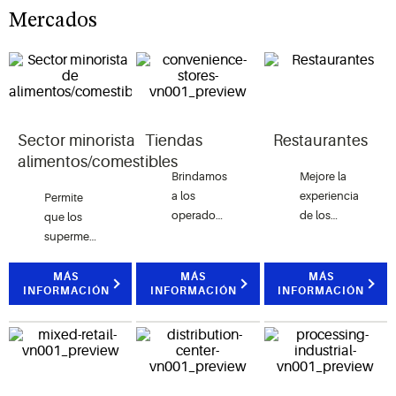
Mercados
Sector minorista de
Tiendas
Restaurantes
alimentos/comestibles
Brindamos
Mejore la
a los
experiencia
Permite
operadores
de los
que los
de
clientes y
supermercados
tiendas
proteja la
desarrollen
las
calidad
estrategias
MÁS
MÁS
MÁS
INFORMACIÓN
INFORMACIÓN
INFORMACIÓN
herramientas
de los
de
para
alimentos
refrigeración
reducir
con
preparadas
las
conocimientos
para el
demandas
de
futuro y
laborales,
controles
que