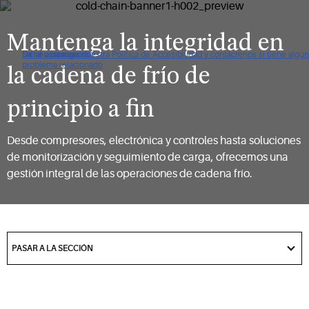
Mantenga la integridad en
De clic para ver nuestra Política de Accesibilidad y contáctenos si tiene algún
Saltar a navegación
Saltar al contenido
Saltar a buscar
problema relacionado
la cadena de frío de
principio a fin
Desde compresores, electrónica y controles hasta soluciones
de monitorización y seguimiento de carga, ofrecemos una
gestión integral de las operaciones de cadena frío.
got
to
PASAR A LA SECCIÓN
section