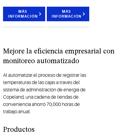
de
alimentos
venta
instalaciones
perecederos
mayorista
MÁS
MÁS
INFORMACIÓN
INFORMACIÓN
claves.
en toda la
y
cadena
distribución
de frío
que
con una
representan
refrigeración
a los
Mejore la eficiencia empresarial con
completa,
productos
controles
y
monitoreo automatizado
y
servicios
monitorización
de
Al automatizar el proceso de registrar las
integral.
Copeland.
temperaturas de las cajas a través del
sistema de administración de energía de
Copeland, una cadena de tiendas de
conveniencia ahorró 70,000 horas de
trabajo anual.
Productos