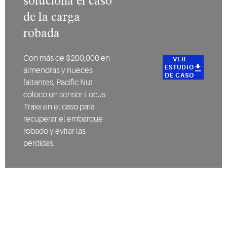
soluciona el caso
refrigeración
aplicaciones
alimentos
de la carga
e
de
instalaciones
almacenamiento
robada
críticas.
en frío.
Con más de $200,000 en
VER
ESTUDIO
almendras y nueces
DE CASO
faltantes, Pacific Nut
colocó un sensor Locus
Traxx en el caso para
recuperar el embarque
robado y evitar las
pérdidas.