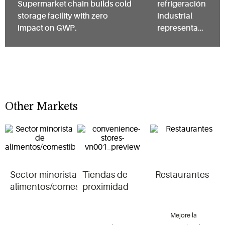
Supermarket chain builds cold
refrigeración
storage facility with zero
industrial
impact on GWP.
representa
15% de
ganancias
en eficiencia
energética.
Other Markets
Sector minorista de
Tiendas de
Restaurantes
alimentos/comestibles
proximidad
Mejore la