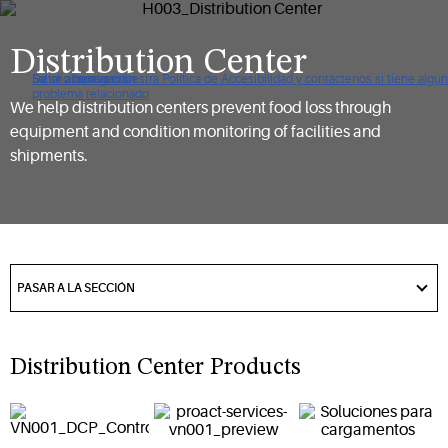
Distribution Center
De clic para ver nuestra Política de Accesibilidad y contáctenos si tiene algún
Saltar a navegación
Saltar al contenido
Saltar a buscar
problema relacionado
We help distribution centers prevent food loss through
equipment and condition monitoring of facilities and
shipments.
got
to
PASAR A LA SECCIÓN
section
Distribution Center Products