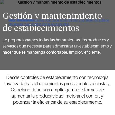
Gestión y mantenimiento
Haga clic para ver nuestra Política de accesibilidad y contáctenos si tiene
Saltar a navegación
Saltar al contenido
Saltar a buscar
problemas relacionados con la accesibilidad.
de establecimientos
Le proporcionamos todas las herramientas, los productos y
servicios que necesita para administrar un establecimiento y
hacer que se mantenga confortable, limpio y eficiente.
Desde controles de establecimiento con tecnología
avanzada hasta herramientas profesionales robustas,
Copeland tiene una amplia gama de formas de
aumentar la productividad, mejorar el confort y
potenciar la eficiencia de su establecimiento.