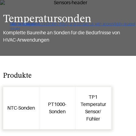
Temperatursonden
Click to view our Accessibility Policy and contact us with accessibility-related
Skip to Navigation
Skip to Content
Skip to Search
issues
Komplette Baureihe an Sonden für die Bedürfnisse von
HVAC-Anwendungen
Produkte
TP1
PT1000-
Temperatur
NTC-Sonden
Sonden
Sensor/
Fühler