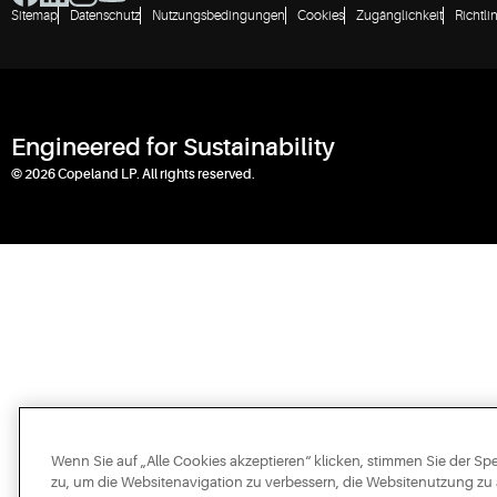
Sitemap
Datenschutz
Nutzungsbedingungen
Cookies
Zugänglichkeit
Richtli
Engineered for Sustainability
© 2026 Copeland LP. All rights reserved.
Wenn Sie auf „Alle Cookies akzeptieren“ klicken, stimmen Sie der S
zu, um die Websitenavigation zu verbessern, die Websitenutzung zu