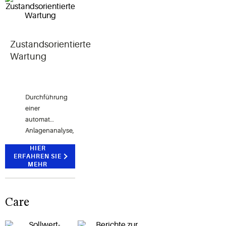
Zustandsorientierte
Wartung
Durchführung
einer
automatisierten
Anlagenanalyse,
die zu
HIER
einem
ERFAHREN SIE
hervorragenden
MEHR
Betrieb
bei
gleichzeitiger
Care
Senkung
der