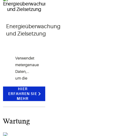
Aufgaben
Service
Suite
Energieüberwachung
und Zielsetzung
Verwendet
metergenaue
Daten,
um die
Energieleistung
HIER
Ihres
ERFAHREN SIE
gesamten
MEHR
Unternehmens
abzubilden
Wartung