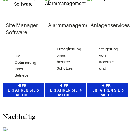
Site Manager
Alarmmanagement
Anlagenservices
Software
Ermöglichung
Steigerung
eines
von
Die
besseren
Konsistenz
Optimierung
Schutzes
und
Ihres
der
Effizienz
Betriebs
Lebensmittel
durch das
beginnt
HIER
HIER
HIER
und
Festlegen
mit Site
ERFAHREN SIE
ERFAHREN SIE
ERFAHREN SIE
Kunden
und
Manager,
MEHR
MEHR
MEHR
sowie
Ändern
dem
von
von
Software-
deutlich
System-
Baustein
Nachhaltig
weniger
und
der
Lebensmittelverlusten.
betrieblichen
ProAct