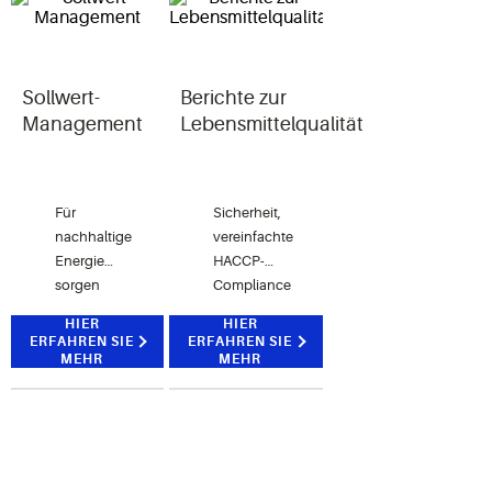
Wartungskosten
beiträgt
Sollwert-
Berichte zur
Management
Lebensmittelqualität
Für
Sicherheit,
nachhaltige
vereinfachte
Energieeinsparungen
HACCP-
sorgen
Compliance
und
und
HIER
HIER
versteckte
Vermeiden
ERFAHREN SIE
ERFAHREN SIE
betriebliche
von
MEHR
MEHR
Probleme
aufwändigen,
aufdecken
teuren
und
fehleranfälligen
manuellen