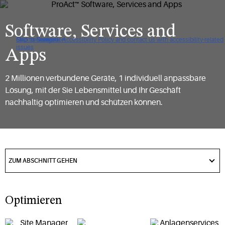
Software, Services and
Click to view our Accessibility Policy and contact us with accessibility-related
Skip to Navigation
Skip to Content
Skip to Search
issues
Apps
2 Millionen verbundene Geräte, 1 individuell anpassbare
Lösung, mit der Sie Lebensmittel und Ihr Geschäft
nachhaltig optimieren und schützen können.
got
to
ZUM ABSCHNITT GEHEN
section
Optimieren