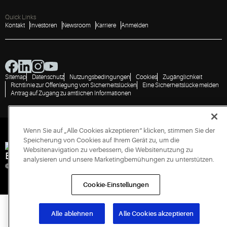
Quick Links
Kontakt
Investoren
Newsroom
Karriere
Anmelden
Sitemap
Datenschutz
Nutzungsbedingungen
Cookies
Zugänglichkeit
Richtlinie zur Offenlegung von Sicherheitslücken
Eine Sicherheitslücke melden
Antrag auf Zugang zu amtlichen Informationen
Wenn Sie auf „Alle Cookies akzeptieren“ klicken, stimmen Sie der
Speicherung von Cookies auf Ihrem Gerät zu, um die
Websitenavigation zu verbessern, die Websitenutzung zu
Engineered for Sustainability
analysieren und unsere Marketingbemühungen zu unterstützen.
© 2026 Copeland LP. All rights reserved.
Cookie-Einstellungen
Alle ablehnen
Alle Cookies akzeptieren