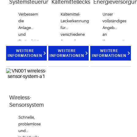
Systemsteuerungen
Kältemittellecks
Energieversorgu
Verbessern
Kältemittel-
Unser
die
Leckerkennungslösungen
vollständiges
Anlagen-
für
Angebot
und
verschiedene
an
Systemleistung,
Anwendungen
Komponenten
sparen
und
WEITERE
WEITERE
WEITERE
Energie
Dienstleistungen
INFORMATIONEN
INFORMATIONEN
INFORMATIONEN
und
zur
verringern
Überwachung
dabei
der
Ausfallzeiten
Energieversorgung
und
ermöglicht
Wartungskosten.
die
Wireless-
Energieverwaltung
Sensorsystem
im
Einzelhandel.
Schnelle,
problemlose
und