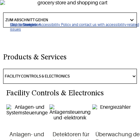
Einblicke für Lebensmittel, Mini-Märkte, Restaurants und
Transport
got
to
ZUM ABSCHNITT GEHEN
section
Click to view our Accessibility Policy and contact us with accessibility-related
Skip to Navigation
Skip to Content
Skip to Search
issues
Products & Services
Facility Controls & Electronics
Anlagen- und
Detektoren für
Überwachung de