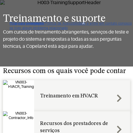
Treinamento e suporte
Clique para ver nossa Política de Acessibilidade e entre em contato conosco
Pular para navegação
Pular para o conteúdo
Pular para pesquisa
se tiver algum problema relacionado
Com cursos de treinamento abrangentes, serviços de teste e
projeto do sistema e respostas a todas as suas perguntas
técnicas, a Copeland está aqui para ajudar.
Recursos com os quais você pode contar
Treinamento em HVACR
Recursos dos prestadores de
serviços