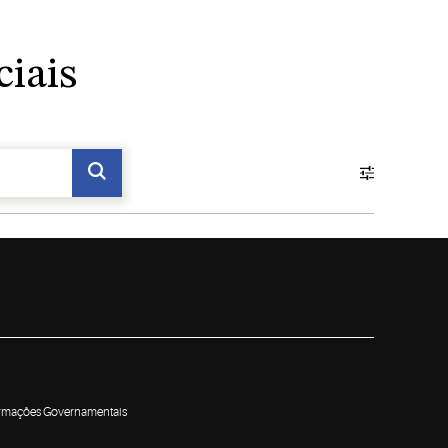
ciais
formações Governamentais