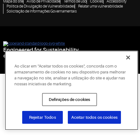
Mapa do site
Aviso de Privacidade
Termos de uso
Cookies
Accessibility
Política de Divulgação de Vulnerabilidades
Relatar uma vulnerabilidade
Solicitação de Informações Governamentais
Engineered for Sustainability
© 2026 Copeland LP. Todos os direitos reservados.
Ao clicar em "Aceitar todos os cookies", concorda com o
armazenamento de cookies no seu dispositivo para melhorar
a navegação no site, analisar a utilização do site e ajudar nas
nossas iniciativas de marketing.
Definições de cookies
Rejeitar Todos
Aceitar todos os cookies