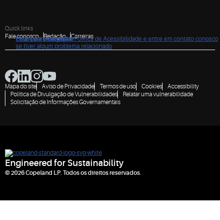
Quick links
Fale conosco
Redação
Carreiras
Clique para ver nossa Política de Acessibilidade e entre em contato conosco
Pular para navegação
Pular para o conteúdo
Pular para pesquisa
se tiver algum problema relacionado
Mapa do site
Aviso de Privacidade
Termos de uso
Cookies
Accessibility
Política de Divulgação de Vulnerabilidades
Relatar uma vulnerabilidade
Solicitação de Informações Governamentais
Engineered for Sustainability
© 2026 Copeland LP. Todos os direitos reservados.