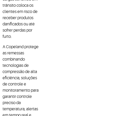
trânsito coloca os
clientes em risco de
receber produtos
danificados ou até
sofrer perdas por
furto.
A Copeland protege
as remessas
combinando
tecnologias de
compressão de alta
eficiência, soluções
de controle e
monitoramento para
garantir controle
preciso da
temperatura, alertas
em tempo real e