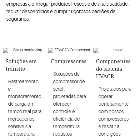
empresas a entregar produtos frescos e de alta qualidade,
reduzir desperdícios e cumprir rigorosos padrões de
segurança.
Soluções em
Compressores
Componentes
trânsito
do sistema
Soluções de
HVACR
Rastreamento
compressor de
e
scroll
Projetados para
monitoramento
projetadas para
operar
de carga em
oferecer
perfeitamente
tempo real para
controle e
com nossos
mercadorias
eficiência de
compressores
sensíveis à
temperatura
e resistir a
temperatura:
robustos
condições