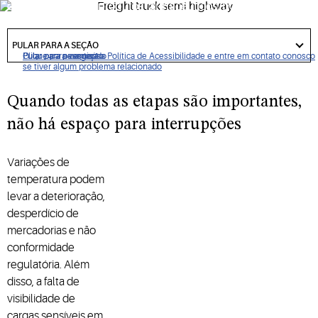
como alimentos e produtos farmacêuticos, por meio de
tecnologias de compressão e soluções de controle de ponta
got
a ponta, promovendo frescor, qualidade, eficiência
to
PULAR PARA A SEÇÃO
section
energética e conformidade regulatória.
Clique para ver nossa Política de Acessibilidade e entre em contato conosco
Pular para navegação
Pular para o conteúdo
Pular para pesquisa
se tiver algum problema relacionado
Quando todas as etapas são importantes,
não há espaço para interrupções
Variações de
temperatura podem
levar a deterioração,
desperdício de
mercadorias e não
conformidade
regulatória. Além
disso, a falta de
visibilidade de
cargas sensíveis em