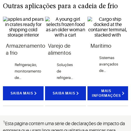
Outras aplicações para a cadeia de frio
Armazenamento
Varejo de
Marítimo
a frio
alimentos
Sistemas
avançados
Refrigeração,
Soluções
de
monitoramento
de
compressão,
de
refrigeração
acionamento,
temperatura
que
gerenciamento
e outras
aprimoram
MAIS
SAIBA MAIS
SAIBA MAIS
INFORMAÇÕES
e
soluções
as
monitoramento
de
operações
para
gerenciamento
com
controle
da cadeia
eficiência
eficiente
1
de frio
energética
Esta página contém uma série de declarações de impacto da
da
para
e
empresa que usam linguagem qualitativa e métricas para