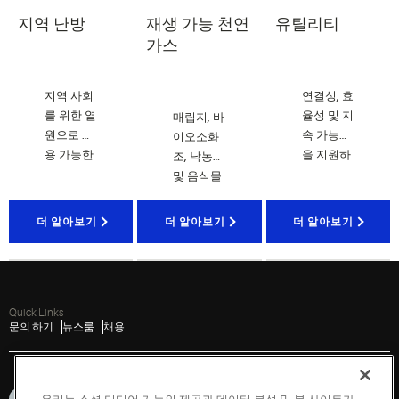
지역 난방
재생 가능 천연
유틸리티
가스
지역 사회
연결성,
효
를 위한 열
율성
및 지
매립지, 바
원으로 사
속 가능성
이오소화
용 가능한
을 지원하
조, 낙농가
고온수를
는 유틸리
및 음식물
생산하는
티용 에너
쓰레기에
효율적인
지 관리 솔
서 발생하
더 알아보기
더 알아보기
더 알아보기
히트 펌프
루션
는 바이오
솔루션
가스를 청
정 에너지
로 전환하
Quick Links
는 혁신적
문의 하기
뉴스룸
채용
인 솔루션