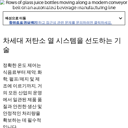
간 보장과 운영 비용 절감을 실현하는 공정 가열 및 냉각 기술
을 통해 산업 운영자를 지원합니다.
got
to
섹션으로 이동
section
접근성 정책을 확인하고 접근성 관련 문제를 문의하려면 클릭하세요.
탐색으로 건너뛰기
콘텐츠로 건너뛰기
검색으로 건너뛰기
차세대 저탄소 열 시스템을 선도하는 기
술
정확한 온도 제어는
식음료부터 제약, 화
학, 펄프/제지 및 제
조에 이르기까지, 거
의 모든 산업의 운영
에서 일관된 제품 품
질과 안전한 생산 및
안정적인 처리량을
확보하는 데 필수적
입니다.