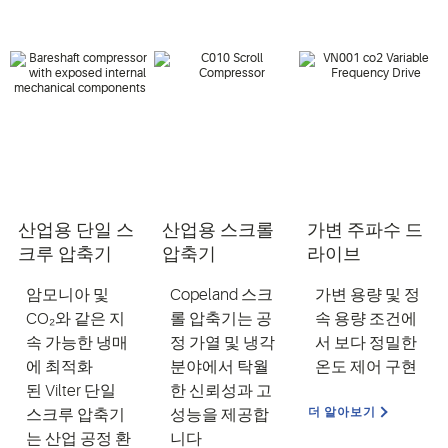
산업용 단일 스
산업용 스크롤
가변 주파수 드
크루 압축기
압축기
라이브
암모
니아
및
Copeland
스크
가변 용량 및 정
CO₂
와
같은 지
롤
압축기는
공
속 용량 조건에
속 가능한 냉매
정 가열 및 냉각
서 보다 정밀한
에
최적화
분야에서 탁월
온도 제어 구현
된
Vilter
단일
한 신뢰성과 고
더 알아보기
스크루
압축기
성능을
제공합
는
산업 공정 환
니다