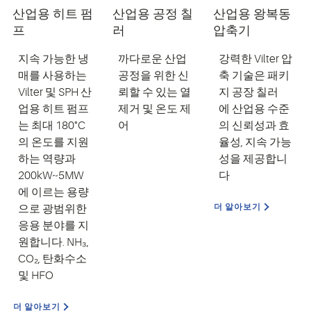
산업용 히트 펌
산업용 공정 칠
산업용 왕복동
프
러
압축기
지속 가능한 냉
까다로운 산업
강
력한
Vilter
압
매를 사용하는
공정을 위한 신
축 기술은
패키
Vilter 및 SPH 산
뢰할 수 있는 열
지 공장 칠러
업용 히트 펌프
제거 및 온도 제
에 산업용 수준
는 최대 180°
C
어
의 신뢰성과 효
의 온도를 지원
율성, 지속 가능
하는 역량과
성을 제공합니
200kW~5MW
다
에 이르는 용량
더 알아보기
으로 광범위한
응용 분야를 지
원합니다. NH₃,
CO₂, 탄화수소
및 HFO
더 알아보기