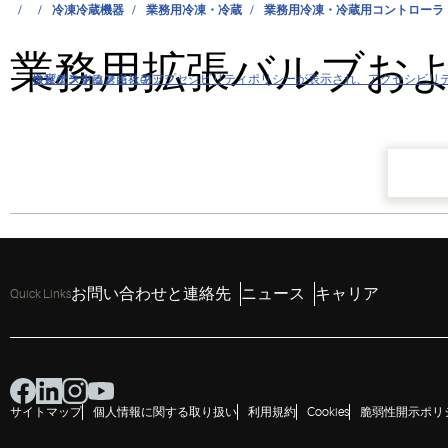
冷凍冷蔵機器
業務用冷凍・冷蔵
業務用冷凍・冷蔵用コントローラ
業務用拡張バルブお
クリックすると当社のアクセシビリティポリシーが表示され、アクセシビリ
ナビゲーションにスキップ
コンテンツにスキップ
検索にスキップ
お問い合わせと連絡先
ニュース
キャリア
Quick Links
サイトマップ
個人情報に関する取り扱い
利用規約
Cookies
脆弱性開示ポリ