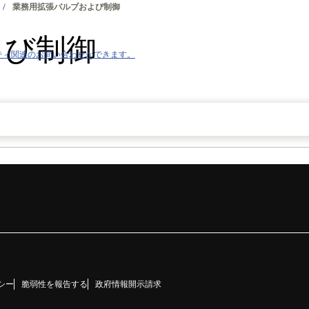
業務用拡張バルブおよび制御
よび制御
ティ関連のお問い合わせができます。
シー
脆弱性を報告する
政府情報開示請求