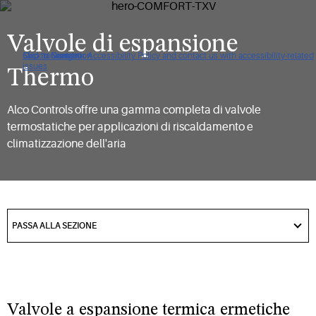
Valvole di espansione
Click to view our Accessibility Policy and contact us with accessibility-related
Skip to Navigation
Skip to Content
Skip to Search
issues
Thermo
Alco Controls offre una gamma completa di valvole
termostatiche per applicazioni di riscaldamento e
climatizzazione dell'aria
got
to
PASSA ALLA SEZIONE
section
Valvole a espansione termica ermetiche