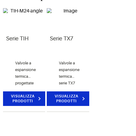
Serie TIH
Serie TX7
Valvole a
Valvole a
espansione
espansione
termica
termica
progettate
serie TX7
per
per
VISUALIZZA
pompe di
VISUALIZZA
applicazioni
PRODOTTI
PRODOTTI
calore,
che
aria
richiedono
condizionata,
chiusura
piccoli
ermetica/dimensioni
refrigeratori,
compatte