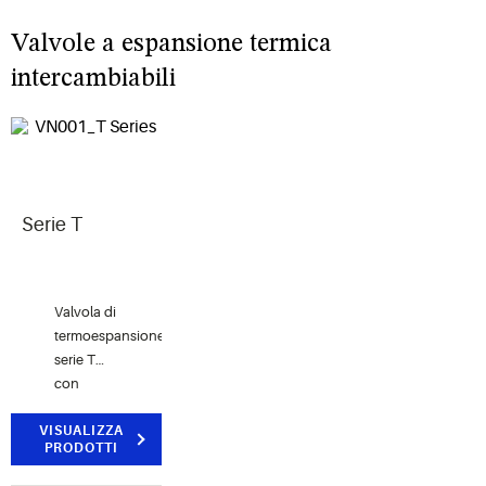
refrigerazione
e un
e
controllo
Valvole a espansione termica
raffreddamento
accurato
di
intercambiabili
precisione.
Serie T
Valvola di
termoespansione
serie T
con
gruppi di
VISUALIZZA
alimentazione
PRODOTTI
e orifizi
intercambiabili.