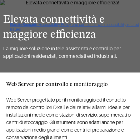
Elevata connettività e
Click to view our Accessibility Policy and contact us with accessibility-related
Skip to Navigation
Skip to Content
Skip to Search
issues
maggiore efficienza
La migliore soluzione in tele-assistenza e controllo per
applicazioni residenziali, commerciali ed industriali.
Web Server per controllo e monitoraggio
Web Server progettato per il monitoraggio ed il controllo
remoto dei controllori Dixell e dei relativi allarmi. Ideale per
installazioni medie come stazioni di servizio, supermercati o
centri di stoccaggio. Gli strumenti sono adatti anche per
applicazioni medio-grandi come centri di preparazione e
conservazione degli alimenti.