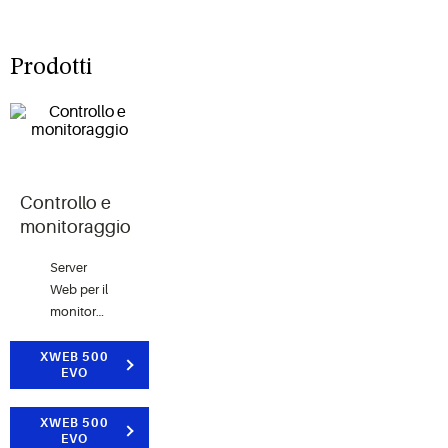
Prodotti
Controllo e
monitoraggio
Server
Web per il
monitoraggio
ed il
controllo
XWEB 500
EVO
con la
possibilità
di
XWEB 500
EVO
collegare