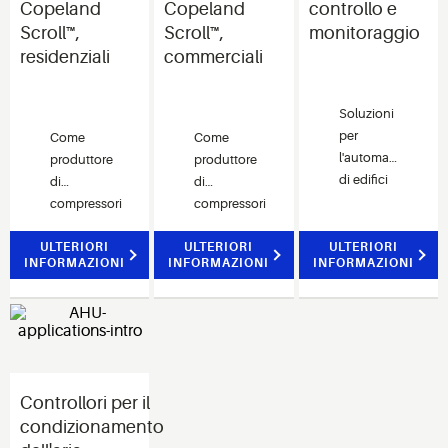
Copeland
Copeland
controllo e
Scroll™,
Scroll™,
monitoraggio
residenziali​
commerciali
Soluzioni
per
Come
Come
l'automazione
produttore
produttore
di edifici
di
di
ottimizzate
compressori
compressori
per edifici
leader nel
leader nel
di vendita
ULTERIORI
mondo,
ULTERIORI
mondo,
ULTERIORI
INFORMAZIONI
INFORMAZIONI
INFORMAZIONI
al
offriamo
offriamo
dettaglio,
tecnologia
tecnologia
di servizi
scroll
scroll
alimentari
efficiente
affidabile
e
per
per
commerciali.
sistemi
sistemi
Controllori per il
HVAC
HVAC
residenziali.
commerciali
condizionamento
di tutte le