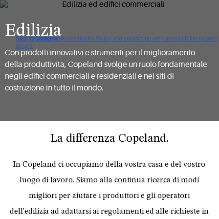
Edilizia
Click to view our Accessibility Policy and contact us with accessibility-related
Skip to Navigation
Skip to Content
Skip to Search
issues
Con prodotti innovativi e strumenti per il miglioramento
della produttività, Copeland svolge un ruolo fondamentale
negli edifici commerciali e residenziali e nei siti di
costruzione in tutto il mondo.
La differenza Copeland.
In Copeland ci occupiamo della vostra casa e del vostro
luogo di lavoro. Siamo alla continua ricerca di modi
migliori per aiutare i produttori e gli operatori
dell'edilizia ad adattarsi ai regolamenti ed alle richieste in