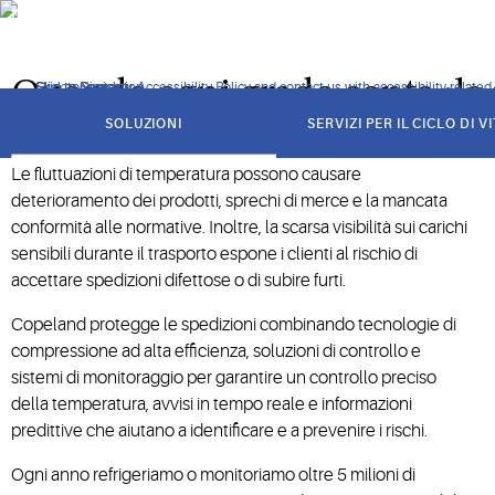
to-end che garantiscono freschezza e qualità, riducono gli spre
Quando ogni grado conta, le 
Click to view our Accessibility Policy and contact us with accessibility-related
Skip to Navigation
Skip to Content
Skip to Search
got
to
SOLUZIONI
SERVIZI PER IL CICLO DI V
section
Le fluttuazioni di temperatura possono causare
deterioramento dei prodotti, sprechi di merce e la mancata
conformità alle normative. Inoltre, la scarsa visibilità sui carichi
sensibili durante il trasporto espone i clienti al rischio di
accettare spedizioni difettose o di subire furti.
Copeland protegge le spedizioni combinando tecnologie di
compressione ad alta efficienza, soluzioni di controllo e
sistemi di monitoraggio per garantire un controllo preciso
della temperatura, avvisi in tempo reale e informazioni
predittive che aiutano a identificare e a prevenire i rischi.
Ogni anno refrigeriamo o monitoriamo oltre 5 milioni di