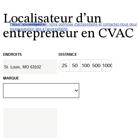
Localisateur d’un
Cliquez pour consulter notre politique d'accessibilité et contactez-nous pour
Passer à la navigation
Passer au contenu
Passer à la recherche
entrepreneur en CVAC
toute question liée à l'accessibilité.
ENDROITS
DISTANCE
25
50
100
500
1000
MARQUE