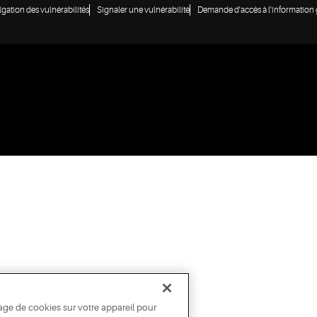
lgation des vulnérabilités
Signaler une vulnérabilité
Demande d'accès à l'informatio
age de cookies sur votre appareil pour