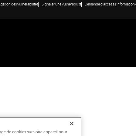
lgation des vulnérabilités
Signaler une vulnérabilité
Demande d'accès à l'informatio
age de cookies sur votre appareil pour