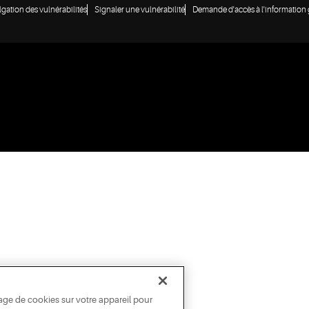
lgation des vulnérabilités
Signaler une vulnérabilité
Demande d'accès à l'informatio
age de cookies sur votre appareil pour